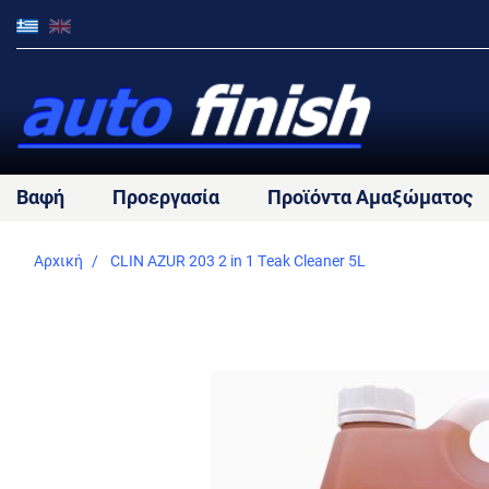
Βαφή
Προεργασία
Προϊόντα Αμαξώματος
Αρχική
CLIN AZUR 203 2 in 1 Teak Cleaner 5L
Skip
to
the
end
of