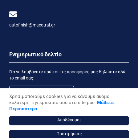
autofinish@macotral.gr
Ενημερωτικό δελτίο
Για να λαμβάνετε πρώτοι τις προσφορές μας δηλώστε εδώ
το email σας:
Χρησιμοποιούμε cookies για να κάνουμε ακόμα
καλύτερη την εμπειρία σου στο site μας.
Μάθετε
Εγγραφή
Περισσότερα
Έχοντας ενημερωθεί από την
Δήλωση Απορρήτου
επιθυμώ να λαμβάνω ενημερωτικά email
Αποδέχομαι
Προτιμήσεις
autofinish ©, 2026,
Powered by Stonewave