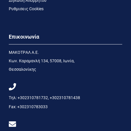
Δήλωση Απορρήτου
Ρυθμισεις Cookies
Επικοινωνία
MΑΚΟΤΡΑΛ Α.Ε.
Kων. Kαραμανλή 134, 57008, Ιωνία,
Θεσσαλονίκης
Τηλ:
+302310781732
,
+302310781438
Fax:
+302310783033