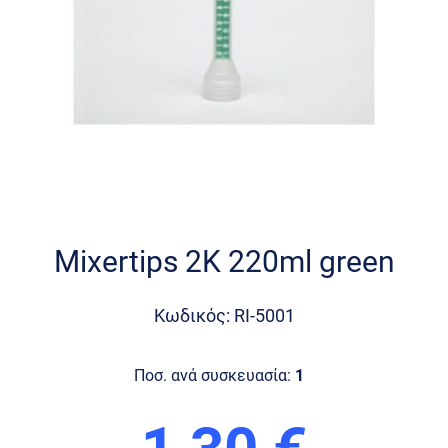
Skip
to
the
Mixertips 2K 220ml green
beginning
of
the
Κωδικός: RI-5001
images
gallery
Ποσ. ανά συσκευασία:
1
1,30 €