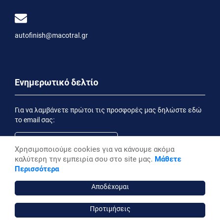
autofinish@macotral.gr
Ενημερωτικό δελτίο
Για να λαμβάνετε πρώτοι τις προσφορές μας δηλώστε εδώ
το email σας:
Χρησιμοποιούμε cookies για να κάνουμε ακόμα
καλύτερη την εμπειρία σου στο site μας.
Μάθετε
Εγγραφή
Περισσότερα
Έχοντας ενημερωθεί από την
Δήλωση Απορρήτου
επιθυμώ να λαμβάνω ενημερωτικά email
Αποδέχομαι
Προτιμήσεις
autofinish ©, 2026,
Powered by Stonewave