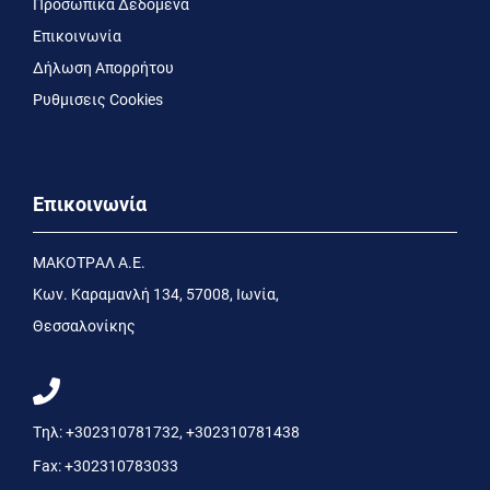
Προσωπικά Δεδομένα
Επικοινωνία
Δήλωση Απορρήτου
Ρυθμισεις Cookies
Επικοινωνία
MΑΚΟΤΡΑΛ Α.Ε.
Kων. Kαραμανλή 134, 57008, Ιωνία,
Θεσσαλονίκης
Τηλ:
+302310781732
,
+302310781438
Fax:
+302310783033