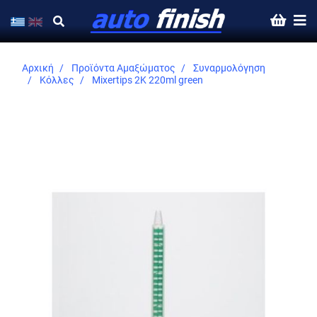
Αρχική
Προϊόντα Αμαξώματος
Συναρμολόγηση
Κόλλες
Mixertips 2K 220ml green
Skip
to
the
end
of
the
images
gallery